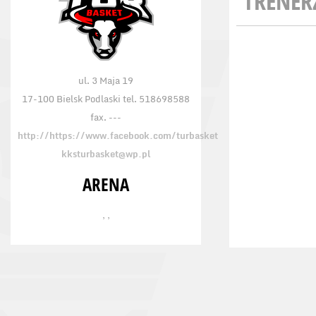
TRENER
ul. 3 Maja 19
17-100 Bielsk Podlaski tel. 518698588
fax. ---
http://https://www.facebook.com/turbasket
kksturbasket@wp.pl
ARENA
, ,