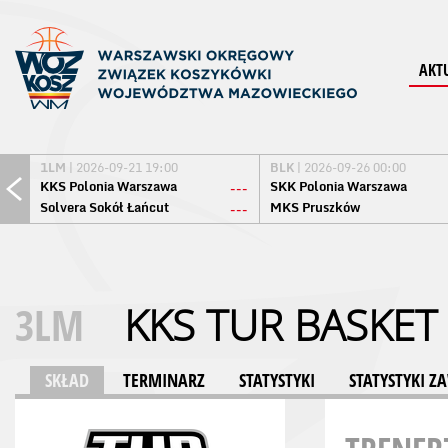
AKT
1LM
| 2026-09-21 19:00
BLK
| 2026-09-26 00:00
KKS Polonia Warszawa
SKK Polonia Warszawa
---
Solvera Sokół Łańcut
MKS Pruszków
---
3LM
KKS TUR BASKET
SKŁAD
TERMINARZ
STATYSTYKI
STATYSTYKI 