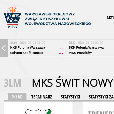
AKT
1LM
| 2026-09-21 19:00
BLK
| 2026-09-26 00:00
KKS Polonia Warszawa
SKK Polonia Warszawa
---
Solvera Sokół Łańcut
MKS Pruszków
---
3LM
MKS ŚWIT NOWY
SKŁAD
TERMINARZ
STATYSTYKI
STATYSTYKI 