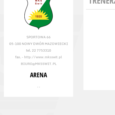
TRENER
SPORTOWA 66
05-100 NOWY DWÓR MAZOWIECKI
tel. 22 7753310
fax. -
http://www.mksswit.pl
BIURO@MKSSWIT.PL
ARENA
, ,