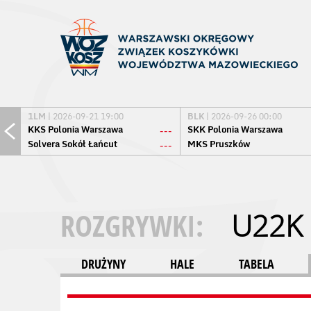
1LM
| 2026-09-21 19:00
BLK
| 2026-09-26 00:00
KKS Polonia Warszawa
SKK Polonia Warszawa
---
Solvera Sokół Łańcut
MKS Pruszków
---
ROZGRYWKI:
U22K
DRUŻYNY
HALE
TABELA