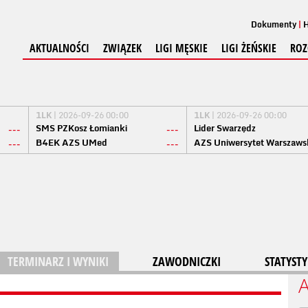
Dokumenty
H
AKTUALNOŚCI
ZWIĄZEK
LIGI MĘSKIE
LIGI ŻEŃSKIE
ROZ
1LK
| 2026-09-26 00:00
1LK
| 2026-09-26 00:00
SMS PZKosz Łomianki
Lider Swarzędz
---
---
B4EK AZS UMed
AZS Uniwersytet Warszaws
---
---
TERMINARZ I WYNIKI
ZAWODNICZKI
STATYSTY