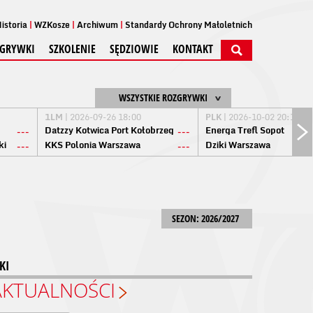
istoria
WZKosze
Archiwum
Standardy Ochrony Małoletnich
GRYWKI
SZKOLENIE
SĘDZIOWIE
KONTAKT
WSZYSTKIE ROZGRYWKI
1LM
| 2026-09-26 18:00
PLK
| 2026-10-02 20:15
Datzzy Kotwica Port Kołobrzeg
Energa Trefl Sopot
---
---
ki
KKS Polonia Warszawa
Dziki Warszawa
---
---
SEZON: 2026/2027
KI
AKTUALNOŚCI