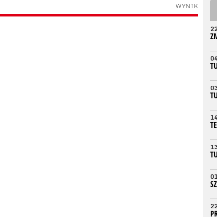
WYNIK
2
Z
0
T
0
T
1
T
1
T
0
S
2
P