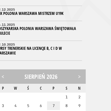
2.12.2025
KK POLONIA WARSZAWA MISTRZEM U19K
4.11.2025
OSZYKARSKA POLONIA WARSZAWA ŚWIĘTOWAŁA
ULECIE
2.10.2025
RSY TRENERSKIE NA LICENCJE B, C I D W
ARSZAWIE
<
SIERPIEŃ 2026
>
P
W
Ś
C
P
S
N
1
2
3
4
5
6
7
8
9