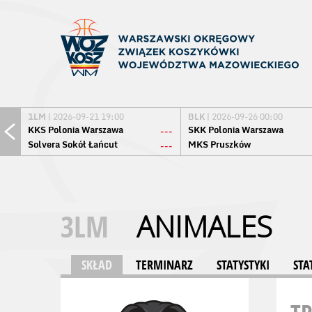
1LM
| 2026-09-21 19:00
BLK
| 2026-09-26 00:00
KKS Polonia Warszawa
SKK Polonia Warszawa
---
Solvera Sokół Łańcut
MKS Pruszków
---
3LM
ANIMALES
SKŁAD
TERMINARZ
STATYSTYKI
STA