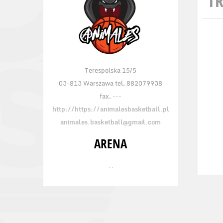
TR
Terespolska 15/5
03-813 Warszawa tel. 882079938
fax. ---
http://https://animalesbasketball.pl
animales.basketball@gmail.com
ARENA
, ,