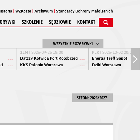
istoria
WZKosze
Archiwum
Standardy Ochrony Małoletnich
GRYWKI
SZKOLENIE
SĘDZIOWIE
KONTAKT
WSZYSTKIE ROZGRYWKI
1LM
| 2026-09-26 18:00
PLK
| 2026-10-02 20:15
Datzzy Kotwica Port Kołobrzeg
Energa Trefl Sopot
---
---
ki
KKS Polonia Warszawa
Dziki Warszawa
---
---
SEZON: 2026/2027