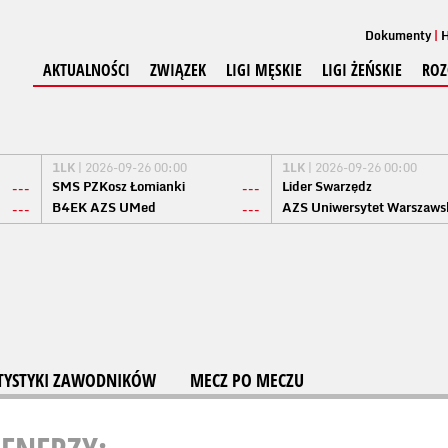
Dokumenty
H
AKTUALNOŚCI
ZWIĄZEK
LIGI MĘSKIE
LIGI ŻEŃSKIE
ROZ
1LK
| 2026-09-26 00:00
1LK
| 2026-09-26 00:00
SMS PZKosz Łomianki
Lider Swarzędz
---
---
B4EK AZS UMed
AZS Uniwersytet Warszaws
---
---
TYSTYKI ZAWODNIKÓW
MECZ PO MECZU