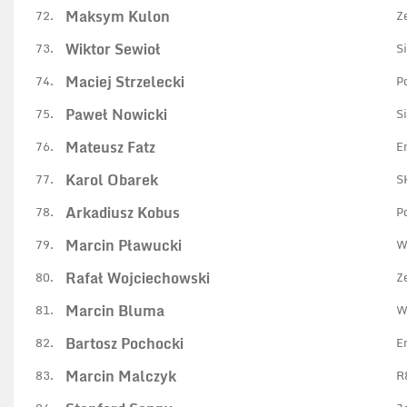
Maksym Kulon
72.
Z
Wiktor Sewioł
73.
S
Maciej Strzelecki
74.
P
Paweł Nowicki
75.
S
Mateusz Fatz
76.
E
Karol Obarek
77.
S
Arkadiusz Kobus
78.
P
Marcin Pławucki
79.
W
Rafał Wojciechowski
80.
Z
Marcin Bluma
81.
W
Bartosz Pochocki
82.
E
Marcin Malczyk
83.
R