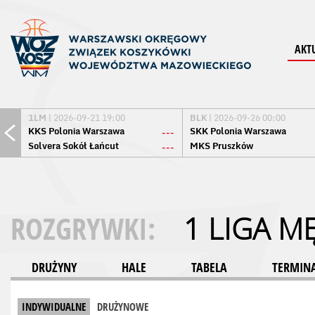
AKT
1LM
| 2026-09-21 19:00
BLK
| 2026-09-26 00:00
KKS Polonia Warszawa
SKK Polonia Warszawa
---
Solvera Sokół Łańcut
MKS Pruszków
---
ROZGRYWKI:
1 LIGA M
DRUŻYNY
HALE
TABELA
TERMINA
INDYWIDUALNE
DRUŻYNOWE