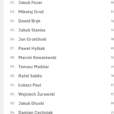
Jakub Fiszer
22.
B
Mikołaj Grod
23.
E
Dawid Bręk
24.
S
Jakub Stanios
25.
S
Jan Grzeliński
26.
W
Paweł Hybiak
27.
K
Marcin Kowalewski
28.
G
Tomasz Madziar
29.
Z
Rafał Sobiło
30.
S
Łukasz Paul
31.
K
Wojciech Żurawski
32.
K
Jakub Dłuski
33.
R
Damian Cechniak
34.
Z