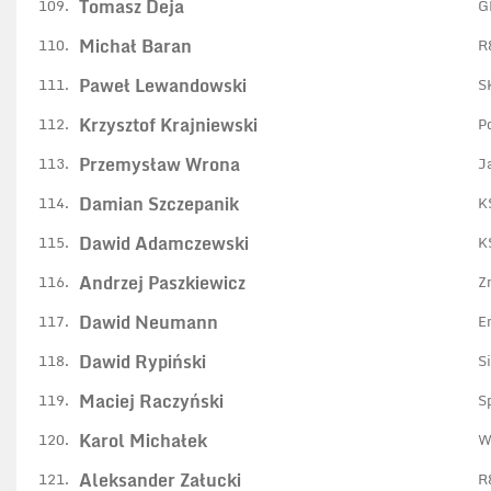
Tomasz Deja
109.
G
Michał Baran
110.
R
Paweł Lewandowski
111.
S
Krzysztof Krajniewski
112.
P
Przemysław Wrona
113.
J
Damian Szczepanik
114.
K
Dawid Adamczewski
115.
K
Andrzej Paszkiewicz
116.
Z
Dawid Neumann
117.
E
Dawid Rypiński
118.
S
Maciej Raczyński
119.
S
Karol Michałek
120.
W
Aleksander Załucki
121.
R