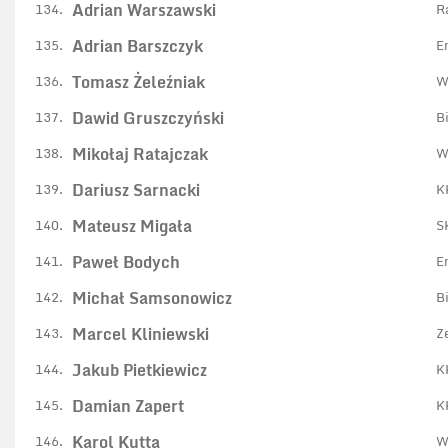
Adrian Warszawski
134.
R
Adrian Barszczyk
135.
E
Tomasz Żeleźniak
136.
W
Dawid Gruszczyński
137.
B
Mikołaj Ratajczak
138.
W
Dariusz Sarnacki
139.
K
Mateusz Migała
140.
S
Paweł Bodych
141.
E
Michał Samsonowicz
142.
B
Marcel Kliniewski
143.
Z
Jakub Pietkiewicz
144.
K
Damian Zapert
145.
K
Karol Kutta
146.
W