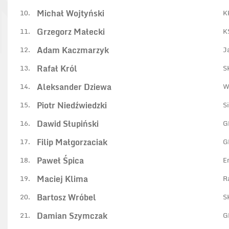
Michał Wojtyński
10.
K
Grzegorz Małecki
11.
K
Adam Kaczmarzyk
12.
J
Rafał Król
13.
S
Aleksander Dziewa
14.
W
Piotr Niedźwiedzki
15.
S
Dawid Słupiński
16.
G
Filip Małgorzaciak
17.
G
Paweł Śpica
18.
E
Maciej Klima
19.
R
Bartosz Wróbel
20.
S
Damian Szymczak
21.
G