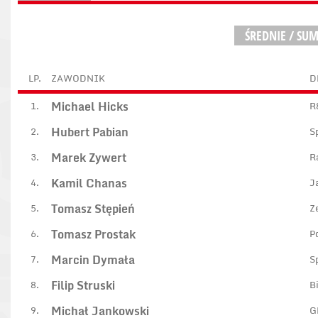
ŚREDNIE / SU
LP.
ZAWODNIK
D
Michael Hicks
1.
R
Hubert Pabian
2.
S
Marek Zywert
3.
R
Kamil Chanas
4.
J
Tomasz Stępień
5.
Z
Tomasz Prostak
6.
P
Marcin Dymała
7.
S
Filip Struski
8.
B
Michał Jankowski
9.
G