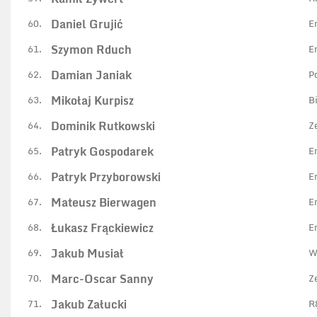
Daniel Grujić
60.
E
Szymon Rduch
61.
E
Damian Janiak
62.
P
Mikołaj Kurpisz
63.
B
Dominik Rutkowski
64.
Z
Patryk Gospodarek
65.
E
Patryk Przyborowski
66.
E
Mateusz Bierwagen
67.
E
Łukasz Frąckiewicz
68.
E
Jakub Musiał
69.
W
Marc-Oscar Sanny
70.
Z
Jakub Załucki
71.
R