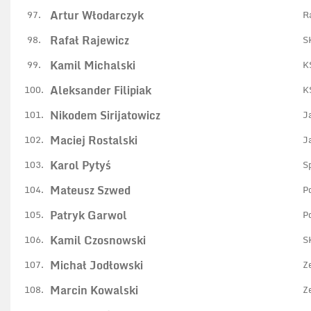
Artur Włodarczyk
97.
R
Rafał Rajewicz
98.
S
Kamil Michalski
99.
K
Aleksander Filipiak
100.
K
Nikodem Sirijatowicz
101.
J
Maciej Rostalski
102.
J
Karol Pytyś
103.
S
Mateusz Szwed
104.
P
Patryk Garwol
105.
P
Kamil Czosnowski
106.
S
Michał Jodłowski
107.
Z
Marcin Kowalski
108.
Z