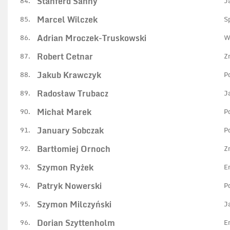
Stanferd Sanny
84.
J
Marcel Wilczek
85.
S
Adrian Mroczek-Truskowski
86.
W
Robert Cetnar
87.
Z
Jakub Krawczyk
88.
P
Radosław Trubacz
89.
J
Michał Marek
90.
P
January Sobczak
91.
P
Bartłomiej Ornoch
92.
Z
Szymon Ryżek
93.
E
Patryk Nowerski
94.
P
Szymon Milczyński
95.
J
Dorian Szyttenholm
96.
E