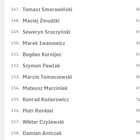
Tomasz Smorawiński
147.
B
Maciej Żmudzki
148.
E
Seweryn Sroczyński
149.
K
Marek Iwanowicz
150.
K
Bogdan Kornijec
151.
E
Szymon Pawlak
152.
P
Marcin Tomaszewski
153.
B
Mateusz Marciniak
154.
K
Konrad Koziorowicz
155.
S
Piotr Renkiel
156.
R
Wiktor Czyżewski
157.
P
Damian Antczak
158.
P