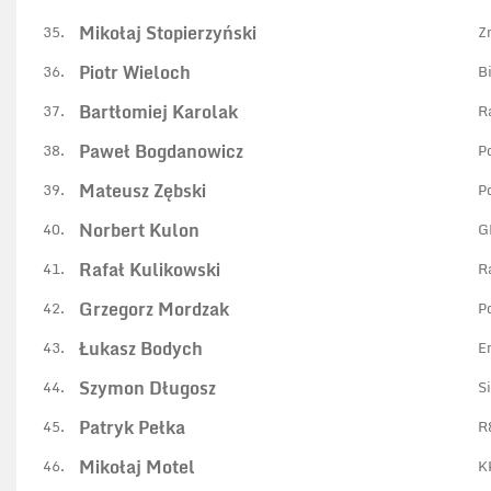
Mikołaj Stopierzyński
35.
Z
Piotr Wieloch
36.
B
Bartłomiej Karolak
37.
R
Paweł Bogdanowicz
38.
P
Mateusz Zębski
39.
P
Norbert Kulon
40.
G
Rafał Kulikowski
41.
R
Grzegorz Mordzak
42.
P
Łukasz Bodych
43.
E
Szymon Długosz
44.
S
Patryk Pełka
45.
R
Mikołaj Motel
46.
K