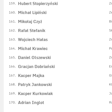
Hubert Stopierzyński
159.
Z
Michał Lipiński
160.
Z
Mikołaj Czyż
161.
B
Rafał Stefanik
162.
S
Wojciech Hałas
163.
Z
Michał Krawiec
164.
P
Daniel Olszewski
165.
Z
Gracjan Dobriański
166.
E
Kacper Majka
167.
G
Patryk Jankowski
168.
K
Kacper Kurkowiak
169.
J
Adrian Inglot
170.
R