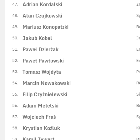
Adrian Kordalski
47.
Z
Alan Czujkowski
48.
S
Mariusz Konopatzki
49.
B
Jakub Kobel
50.
J
Paweł Dzierżak
51.
E
Paweł Pawłowski
52.
E
Tomasz Wojdyła
53.
P
Marcin Nowakowski
54.
R
Filip Czyżnielewski
55.
S
Adam Metelski
56.
B
Wojciech Fraś
57.
S
Krystian Koźluk
58.
K
Kamil Zywert
59.
R