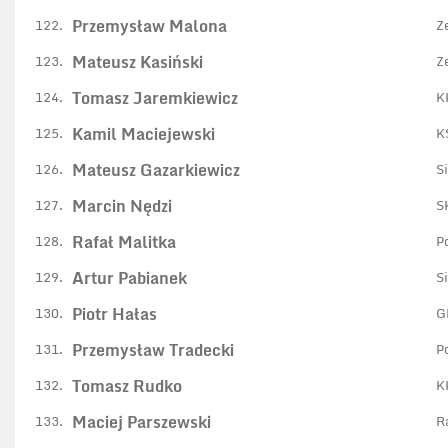
Przemysław Malona
122.
Z
Mateusz Kasiński
123.
Z
Tomasz Jaremkiewicz
124.
K
Kamil Maciejewski
125.
K
Mateusz Gazarkiewicz
126.
S
Marcin Nędzi
127.
S
Rafał Malitka
128.
P
Artur Pabianek
129.
S
Piotr Hałas
130.
G
Przemysław Tradecki
131.
P
Tomasz Rudko
132.
K
Maciej Parszewski
133.
R