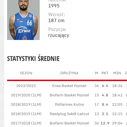
1995
Wzrost:
187 cm
Pozycja:
rzucający
STATYSTYKI ŚREDNIE
SEZON
DRUŻYNA
M
PKT
MIN
Z
2022/2023
Enea Basket Poznań
34
6.4
18:24
2019/2020 (1LM)
Biofarm Basket Poznań
15
4.8
18:41
2018/2019 (1LM)
Polfarmex Kutno
17
8.4
22:05
2018/2019 (1LM)
Rawlplug Sokół Łańcut
13
2.1
12:15
2017/2018 (1LM)
Biofarm Basket Poznań
36
12.9
29:04