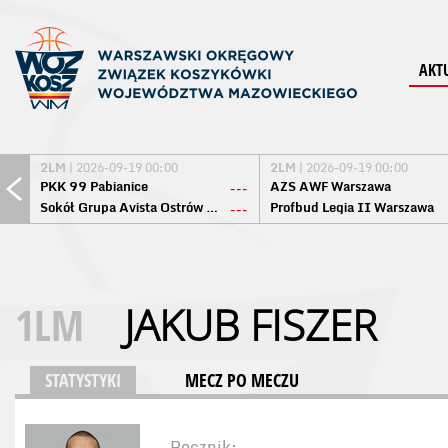
AKT
2LM
| 2026-09-19 00:00
2LM
| 2026-09-19 00:00
PKK 99 Pabianice
AZS AWF Warszawa
---
Sokół Grupa Avista Ostrów Maz.
Profbud Legia II Warszawa
---
1LM
JAKUB FISZER
STATYSTYKI
MECZ PO MECZU
Rocznik: