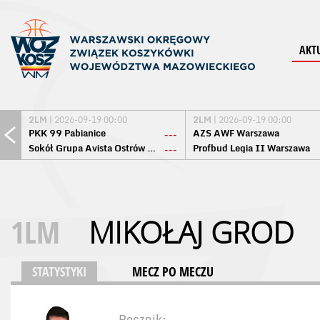
AKT
2LM
| 2026-09-19 00:00
2LM
| 2026-09-19 00:00
PKK 99 Pabianice
AZS AWF Warszawa
---
Sokół Grupa Avista Ostrów Maz.
Profbud Legia II Warszawa
---
1LM
MIKOŁAJ GROD
STATYSTYKI
MECZ PO MECZU
Rocznik: