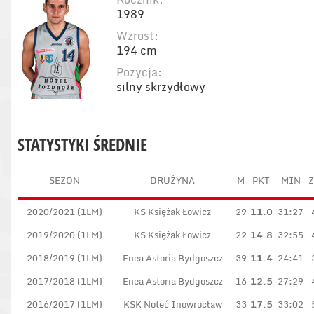
1989
Wzrost:
194 cm
Pozycja:
silny skrzydłowy
STATYSTYKI ŚREDNIE
SEZON
DRUŻYNA
M
PKT
MIN
Z
2020/2021 (1LM)
KS Księżak Łowicz
29
11.0
31:27
2019/2020 (1LM)
KS Księżak Łowicz
22
14.8
32:55
2018/2019 (1LM)
Enea Astoria Bydgoszcz
39
11.4
24:41
2017/2018 (1LM)
Enea Astoria Bydgoszcz
16
12.5
27:29
2016/2017 (1LM)
KSK Noteć Inowrocław
33
17.5
33:02