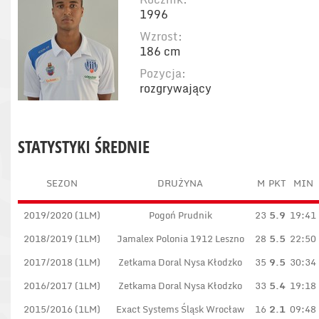
1996
Wzrost:
186 cm
Pozycja:
rozgrywający
STATYSTYKI ŚREDNIE
SEZON
DRUŻYNA
M
PKT
MIN
2019/2020 (1LM)
Pogoń Prudnik
23
5.9
19:41
2018/2019 (1LM)
Jamalex Polonia 1912 Leszno
28
5.5
22:50
2017/2018 (1LM)
Zetkama Doral Nysa Kłodzko
35
9.5
30:34
2016/2017 (1LM)
Zetkama Doral Nysa Kłodzko
33
5.4
19:18
2015/2016 (1LM)
Exact Systems Śląsk Wrocław
16
2.1
09:48