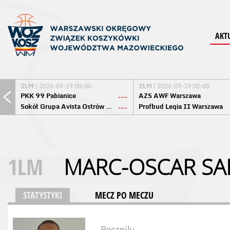
AKT
2LM
| 2026-09-19 00:00
2LM
| 2026-09-19 00:00
PKK 99 Pabianice
AZS AWF Warszawa
---
Sokół Grupa Avista Ostrów Maz.
Profbud Legia II Warszawa
---
1LM
MARC-OSCAR SA
STATYSTYKI
MECZ PO MECZU
Rocznik: