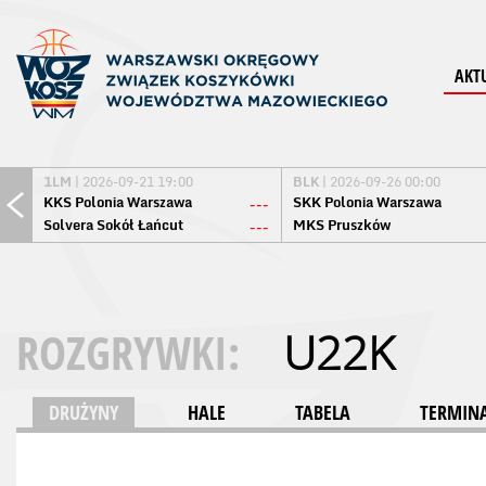
AKT
1LM
| 2026-09-21 19:00
BLK
| 2026-09-26 00:00
KKS Polonia Warszawa
SKK Polonia Warszawa
---
Solvera Sokół Łańcut
MKS Pruszków
---
ROZGRYWKI:
U22K
DRUŻYNY
HALE
TABELA
TERMINA