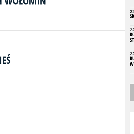
N WOŁOMIN
2
S
2
K
ST
2
IEŚ
KU
W