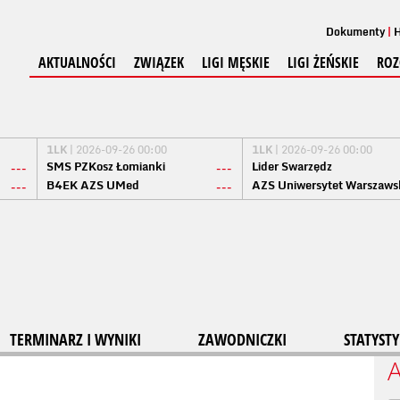
Dokumenty
H
AKTUALNOŚCI
ZWIĄZEK
LIGI MĘSKIE
LIGI ŻEŃSKIE
ROZ
1LK
| 2026-09-26 00:00
1LK
| 2026-09-26 00:00
SMS PZKosz Łomianki
Lider Swarzędz
---
---
B4EK AZS UMed
AZS Uniwersytet Warszaws
---
---
TERMINARZ I WYNIKI
ZAWODNICZKI
STATYSTY