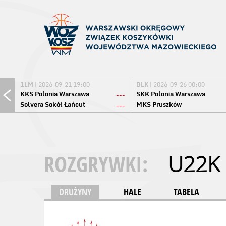
1LM
| 2026-09-21 19:00
BLK
| 2026-09-26 00:00
KKS Polonia Warszawa
SKK Polonia Warszawa
---
Solvera Sokół Łańcut
MKS Pruszków
---
ROZGRYWKI:
U22K
DRUŻYNY
HALE
TABELA