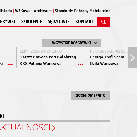
istoria
WZKosze
Archiwum
Standardy Ochrony Małoletnich
GRYWKI
SZKOLENIE
SĘDZIOWIE
KONTAKT
WSZYSTKIE ROZGRYWKI
1LM
| 2026-09-26 18:00
PLK
| 2026-10-02 20:15
Datzzy Kotwica Port Kołobrzeg
Energa Trefl Sopot
---
---
ki
KKS Polonia Warszawa
Dziki Warszawa
---
---
SEZON: 2017/2018
KI
AKTUALNOŚCI