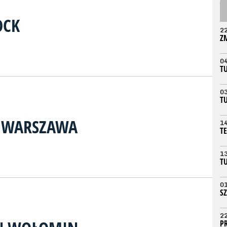
OCK
2
Z
0
T
0
T
A WARSZAWA
1
T
1
T
0
S
2
P