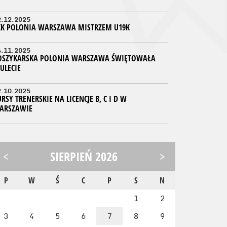
2.12.2025
KK POLONIA WARSZAWA MISTRZEM U19K
4.11.2025
OSZYKARSKA POLONIA WARSZAWA ŚWIĘTOWAŁA
ULECIE
2.10.2025
RSY TRENERSKIE NA LICENCJE B, C I D W
ARSZAWIE
<
SIERPIEŃ 2026
>
P
W
Ś
C
P
S
N
1
2
3
4
5
6
7
8
9