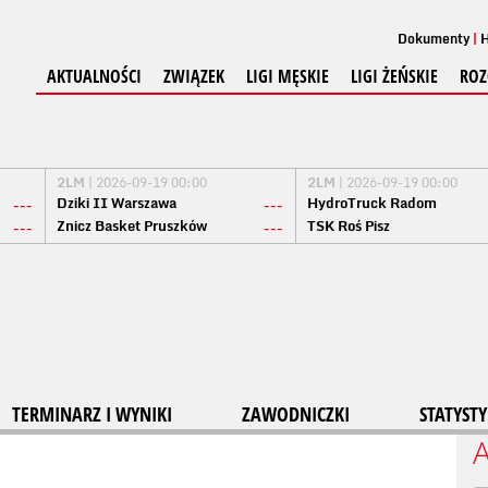
Dokumenty
H
AKTUALNOŚCI
ZWIĄZEK
LIGI MĘSKIE
LIGI ŻEŃSKIE
ROZ
2LM
| 2026-09-19 00:00
2LM
| 2026-09-19 00:00
Dziki II Warszawa
HydroTruck Radom
---
---
Znicz Basket Pruszków
TSK Roś Pisz
---
---
TERMINARZ I WYNIKI
ZAWODNICZKI
STATYSTY