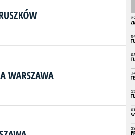
PRUSZKÓW
2
Z
0
T
0
T
IA WARSZAWA
1
T
1
T
0
S
2
RSZAWA
P