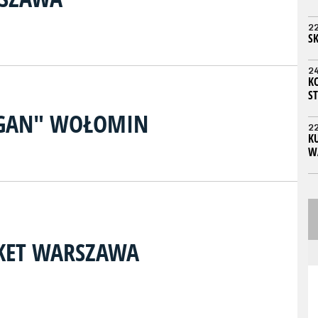
2
S
2
K
ST
AGAN" WOŁOMIN
2
KU
W
SKET WARSZAWA