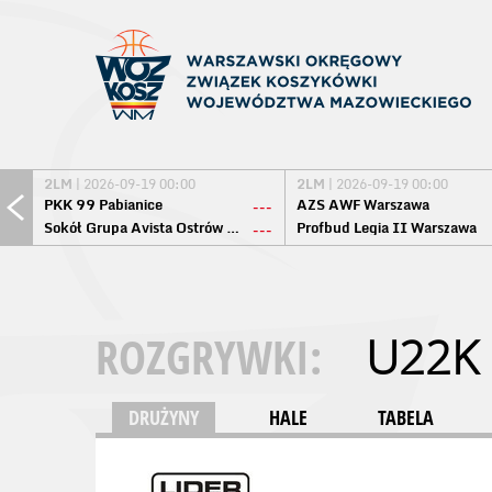
2LM
| 2026-09-19 00:00
2LM
| 2026-09-19 00:00
PKK 99 Pabianice
AZS AWF Warszawa
---
Sokół Grupa Avista Ostrów Maz.
Profbud Legia II Warszawa
---
ROZGRYWKI:
U22K
DRUŻYNY
HALE
TABELA