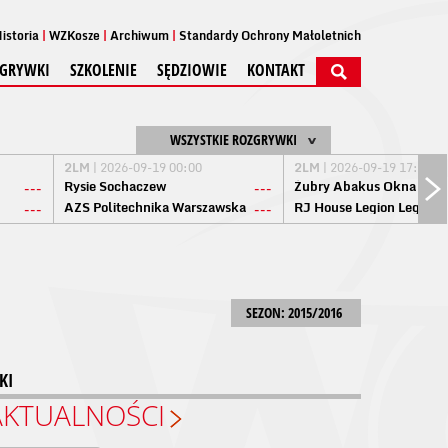
istoria
WZKosze
Archiwum
Standardy Ochrony Małoletnich
GRYWKI
SZKOLENIE
SĘDZIOWIE
KONTAKT
WSZYSTKIE ROZGRYWKI
2LM
| 2026-09-19 00:00
2LM
| 2026-09-19 17:00
Rysie Sochaczew
Żubry Abakus Okna Biał
---
---
AZS Politechnika Warszawska
RJ House Legion Legion
---
---
SEZON: 2015/2016
KI
AKTUALNOŚCI