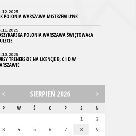
2.12.2025
KK POLONIA WARSZAWA MISTRZEM U19K
4.11.2025
OSZYKARSKA POLONIA WARSZAWA ŚWIĘTOWAŁA
ULECIE
2.10.2025
RSY TRENERSKIE NA LICENCJE B, C I D W
ARSZAWIE
<
SIERPIEŃ 2026
>
P
W
Ś
C
P
S
N
1
2
3
4
5
6
7
8
9