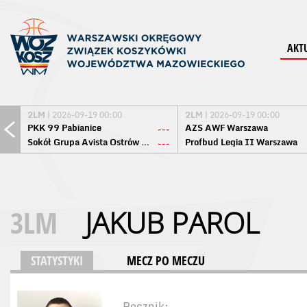
AKT
2LM
| 2026-09-19 00:00
2LM
| 2026-09-19 00:00
PKK 99 Pabianice
AZS AWF Warszawa
---
Sokół Grupa Avista Ostrów Maz.
Profbud Legia II Warszawa
---
3LM
JAKUB PAROL
STATYSTYKI
MECZ PO MECZU
Rocznik: