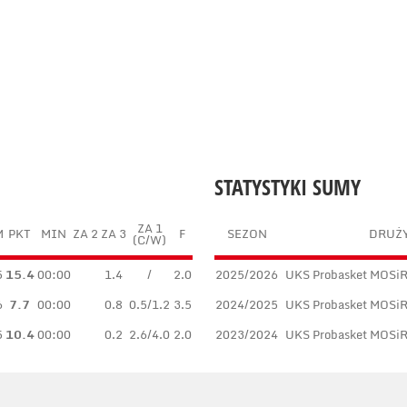
STATYSTYKI SUMY
ZA 1
M
PKT
MIN
ZA 2
ZA 3
F
SEZON
DRUŻ
(C/W)
5
15.4
00:00
1.4
/
2.0
2025/2026
UKS Probasket MOSiR
6
7.7
00:00
0.8
0.5/1.2
3.5
2024/2025
UKS Probasket MOSiR
5
10.4
00:00
0.2
2.6/4.0
2.0
2023/2024
UKS Probasket MOSiR