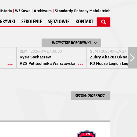
istoria
WZKosze
Archiwum
Standardy Ochrony Małoletnich
GRYWKI
SZKOLENIE
SĘDZIOWIE
KONTAKT
WSZYSTKIE ROZGRYWKI
2LM
| 2026-09-19 00:00
2LM
| 2026-09-19 17:00
Rysie Sochaczew
Żubry Abakus Okna Biał
---
---
AZS Politechnika Warszawska
RJ House Legion Legion
---
---
SEZON: 2026/2027