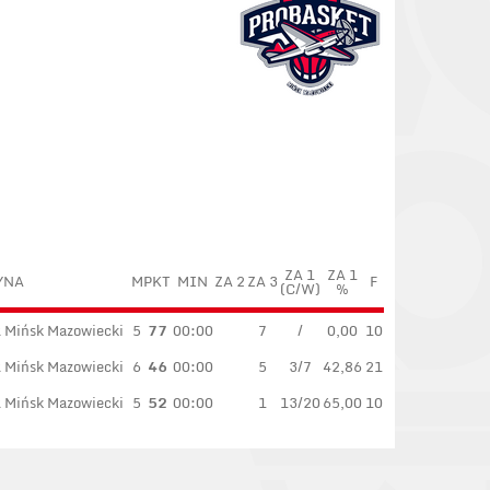
ZA 1
ZA 1
YNA
M
PKT
MIN
ZA 2
ZA 3
F
(C/W)
%
 Mińsk Mazowiecki
5
77
00:00
7
/
0,00
10
 Mińsk Mazowiecki
6
46
00:00
5
3/7
42,86
21
 Mińsk Mazowiecki
5
52
00:00
1
13/20
65,00
10