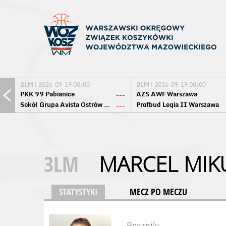
2LM
| 2026-09-19 00:00
2LM
| 2026-09-19 00:00
PKK 99 Pabianice
AZS AWF Warszawa
---
Sokół Grupa Avista Ostrów Maz.
Profbud Legia II Warszawa
---
3LM
MARCEL MIK
STATYSTYKI
MECZ PO MECZU
Rocznik: