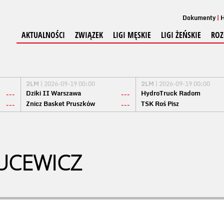
Dokumenty
H
AKTUALNOŚCI
ZWIĄZEK
LIGI MĘSKIE
LIGI ŻEŃSKIE
ROZ
2LM
| 2026-09-19 00:00
2LM
| 2026-09-19 00:00
Dziki II Warszawa
HydroTruck Radom
---
---
Znicz Basket Pruszków
TSK Roś Pisz
---
---
UCEWICZ