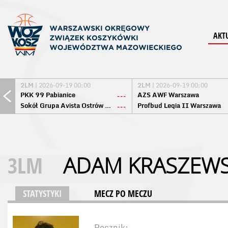
AKT
2LM
| 2026-09-19 00:00
2LM
| 2026-09-19 00:00
PKK 99 Pabianice
AZS AWF Warszawa
---
Sokół Grupa Avista Ostrów Maz.
Profbud Legia II Warszawa
---
3LM
ADAM KRASZEWS
STATYSTYKI
MECZ PO MECZU
Rocznik: