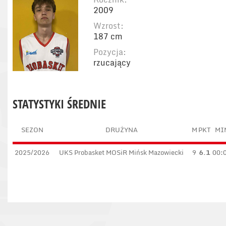
2009
Wzrost:
187 cm
Pozycja:
rzucający
STATYSTYKI ŚREDNIE
SEZON
DRUŻYNA
M
PKT
MI
2025/2026
UKS Probasket MOSiR Mińsk Mazowiecki
9
6.1
00: