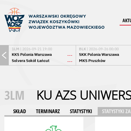
AKT
1LM
| 2026-09-21 19:00
BLK
| 2026-09-26 00:00
KKS Polonia Warszawa
SKK Polonia Warszawa
---
Solvera Sokół Łańcut
MKS Pruszków
---
3LM
KU AZS UNIWER
SKŁAD
TERMINARZ
STATYSTYKI
STATYSTYKI 