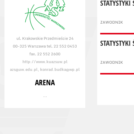
STATYSTYKI
ZAWODNIK
ul. Krakowskie Przedmieście 24
STATYSTYKI
00-325 Warszawa tel. 22 552 0453
fax. 22 552 2600
http://www.kuazsuw.pl
ZAWODNIK
azs@uw.edu.pl, konrad.budka@wp.pl
ARENA
, ,