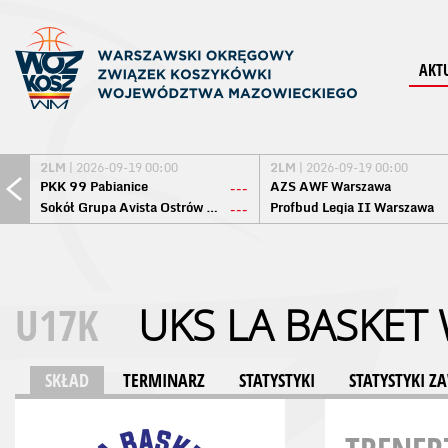
AKT
2LM
| 2026-09-19 00:00
2LM
| 2026-09-19 00:00
PKK 99 Pabianice
AZS AWF Warszawa
---
Sokół Grupa Avista Ostrów Maz.
Profbud Legia II Warszawa
---
U17K
UKS LA BASKET
SKŁAD
TERMINARZ
STATYSTYKI
STATYSTYKI 