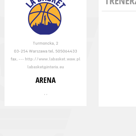
TRENER
Turmoncka, 2
03-254 Warszawa tel. 505064433
fax. ---
http://www.labasket.waw.pl
labasket@interia.eu
ARENA
, ,