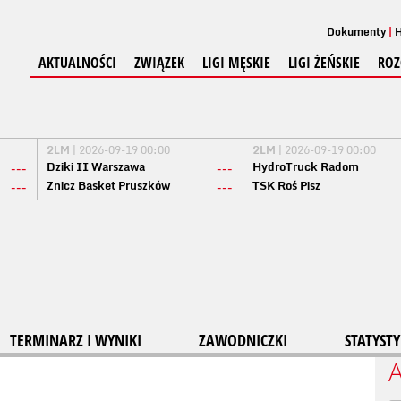
Dokumenty
H
AKTUALNOŚCI
ZWIĄZEK
LIGI MĘSKIE
LIGI ŻEŃSKIE
ROZ
2LM
| 2026-09-19 00:00
2LM
| 2026-09-19 00:00
Dziki II Warszawa
HydroTruck Radom
---
---
Znicz Basket Pruszków
TSK Roś Pisz
---
---
TERMINARZ I WYNIKI
ZAWODNICZKI
STATYSTY