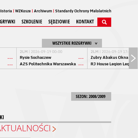
istoria
WZKosze
Archiwum
Standardy Ochrony Małoletnich
GRYWKI
SZKOLENIE
SĘDZIOWIE
KONTAKT
WSZYSTKIE ROZGRYWKI
2LM
| 2026-09-19 00:00
2LM
| 2026-09-19 17:00
Rysie Sochaczew
Żubry Abakus Okna Biał
---
---
AZS Politechnika Warszawska
RJ House Legion Legion
---
---
SEZON: 2008/2009
KI
AKTUALNOŚCI