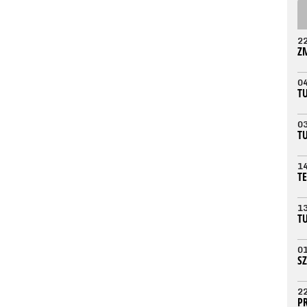
2
Z
0
T
0
T
1
T
1
T
0
S
2
P