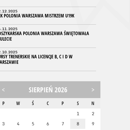
2.12.2025
KK POLONIA WARSZAWA MISTRZEM U19K
4.11.2025
OSZYKARSKA POLONIA WARSZAWA ŚWIĘTOWAŁA
ULECIE
2.10.2025
RSY TRENERSKIE NA LICENCJE B, C I D W
ARSZAWIE
<
SIERPIEŃ 2026
>
P
W
Ś
C
P
S
N
1
2
3
4
5
6
7
8
9