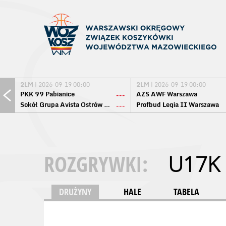
2LM
| 2026-09-19 00:00
2LM
| 2026-09-19 00:00
PKK 99 Pabianice
AZS AWF Warszawa
---
Sokół Grupa Avista Ostrów Maz.
Profbud Legia II Warszawa
---
ROZGRYWKI:
U17K
DRUŻYNY
HALE
TABELA