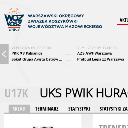
AKT
2LM
| 2026-09-19 00:00
2LM
| 2026-09-19 00:00
PKK 99 Pabianice
AZS AWF Warszawa
---
Sokół Grupa Avista Ostrów Maz.
Profbud Legia II Warszawa
---
U17K
UKS PWIK HUR
SKŁAD
TERMINARZ
STATYSTYKI
STATYSTYKI 