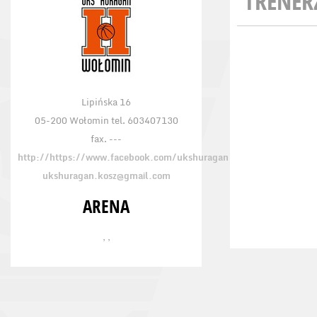
TRENER
Lipińska 16
05-200 Wołomin tel. 603407130
fax. ---
http://https://www.facebook.com/ukshuragan
ukshuragan.kosz@gmail.com
ARENA
, ,