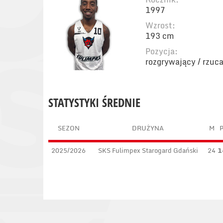
1997
Wzrost:
193 cm
Pozycja:
rozgrywający / rzuc
STATYSTYKI ŚREDNIE
SEZON
DRUŻYNA
M
2025/2026
SKS Fulimpex Starogard Gdański
24
1