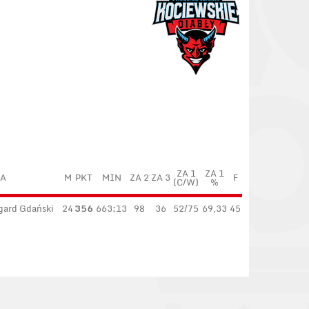
ZA 1
ZA 1
A
M
PKT
MIN
ZA 2
ZA 3
F
(C/W)
%
gard Gdański
24
356
663:13
98
36
52/75
69,33
45