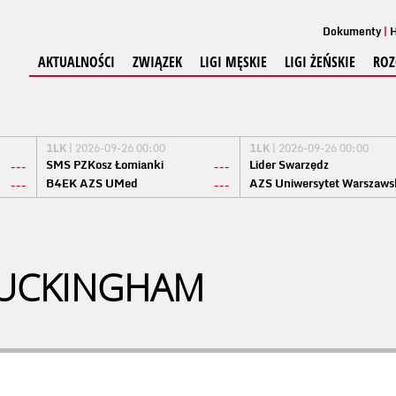
Dokumenty
H
AKTUALNOŚCI
ZWIĄZEK
LIGI MĘSKIE
LIGI ŻEŃSKIE
ROZ
1LK
| 2026-09-26 00:00
1LK
| 2026-09-26 00:00
SMS PZKosz Łomianki
Lider Swarzędz
---
---
B4EK AZS UMed
AZS Uniwersytet Warszaws
---
---
BUCKINGHAM