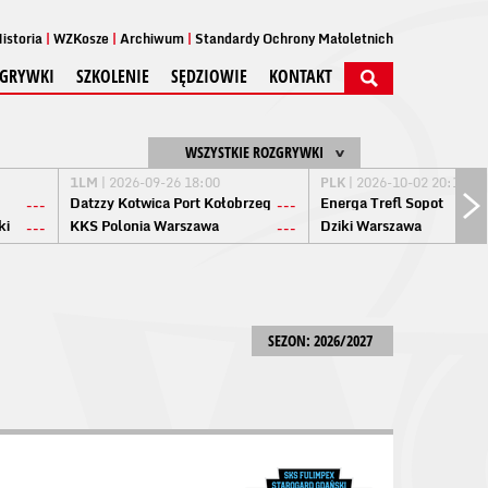
istoria
WZKosze
Archiwum
Standardy Ochrony Małoletnich
GRYWKI
SZKOLENIE
SĘDZIOWIE
KONTAKT
WSZYSTKIE ROZGRYWKI
1LM
| 2026-09-26 18:00
PLK
| 2026-10-02 20:15
Datzzy Kotwica Port Kołobrzeg
Energa Trefl Sopot
---
---
ki
KKS Polonia Warszawa
Dziki Warszawa
---
---
SEZON: 2026/2027