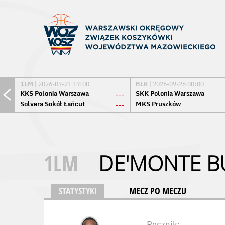
1LM
| 2026-09-21 19:00
BLK
| 2026-09-26 00:00
KKS Polonia Warszawa
SKK Polonia Warszawa
---
Solvera Sokół Łańcut
MKS Pruszków
---
1LM
DE'MONTE 
STATYSTYKI
MECZ PO MECZU
Rocznik: