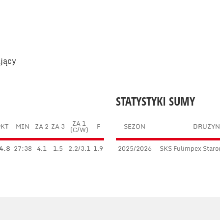
ający
STATYSTYKI SUMY
ZA 1
PKT
MIN
ZA 2
ZA 3
F
SEZON
DRUŻYN
(C/W)
4.8
27:38
4.1
1.5
2.2/3.1
1.9
2025/2026
SKS Fulimpex Staro