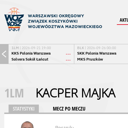
AKT
1LM
| 2026-09-21 19:00
BLK
| 2026-09-26 00:00
KKS Polonia Warszawa
SKK Polonia Warszawa
---
Solvera Sokół Łańcut
MKS Pruszków
---
1LM
KACPER MAJKA
STATYSTYKI
MECZ PO MECZU
Rocznik: