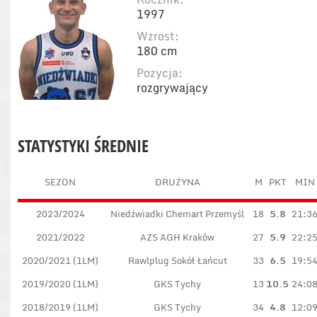
1997
Wzrost:
180 cm
Pozycja:
rozgrywający
STATYSTYKI ŚREDNIE
SEZON
DRUŻYNA
M
PKT
MIN
2023/2024
Niedźwiadki Chemart Przemyśl
18
5.8
21:3
2021/2022
AZS AGH Kraków
27
5.9
22:2
2020/2021 (1LM)
Rawlplug Sokół Łańcut
33
6.5
19:5
2019/2020 (1LM)
GKS Tychy
13
10.5
24:0
2018/2019 (1LM)
GKS Tychy
34
4.8
12:0