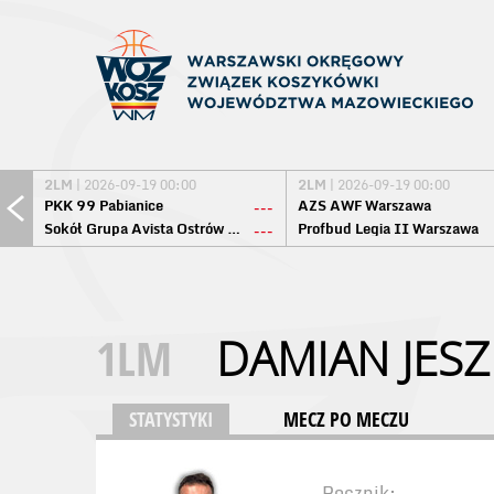
2LM
| 2026-09-19 00:00
2LM
| 2026-09-19 00:00
PKK 99 Pabianice
AZS AWF Warszawa
---
Sokół Grupa Avista Ostrów Maz.
Profbud Legia II Warszawa
---
1LM
DAMIAN JESZ
STATYSTYKI
MECZ PO MECZU
Rocznik: