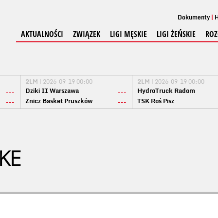
Dokumenty
H
AKTUALNOŚCI
ZWIĄZEK
LIGI MĘSKIE
LIGI ŻEŃSKIE
ROZ
2LM
| 2026-09-19 00:00
2LM
| 2026-09-19 00:00
Dziki II Warszawa
HydroTruck Radom
---
---
Znicz Basket Pruszków
TSK Roś Pisz
---
---
KE