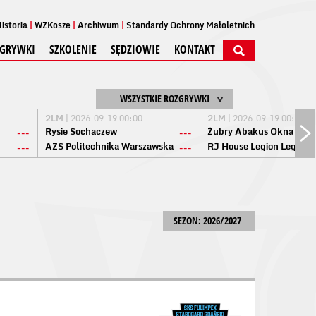
istoria
WZKosze
Archiwum
Standardy Ochrony Małoletnich
GRYWKI
SZKOLENIE
SĘDZIOWIE
KONTAKT
WSZYSTKIE ROZGRYWKI
2LM
| 2026-09-19 00:00
2LM
| 2026-09-19 00:00
Rysie Sochaczew
Żubry Abakus Okna Biał
---
---
AZS Politechnika Warszawska
RJ House Legion Legion
---
---
SEZON: 2026/2027