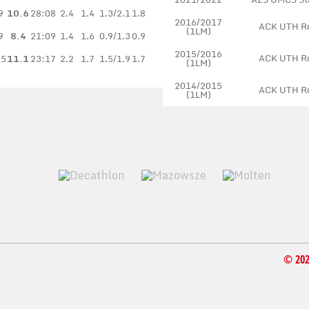
9
10.6
28:08
2.4
1.4
1.3/2.1
1.8
2016/2017
ACK UTH R
(1LM)
9
8.4
21:09
1.4
1.6
0.9/1.3
0.9
2015/2016
ACK UTH R
15
11.1
23:17
2.2
1.7
1.5/1.9
1.7
(1LM)
2014/2015
ACK UTH R
(1LM)
© 20