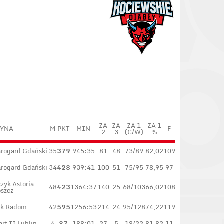
ZA
ZA
ZA 1
ZA 1
YNA
M
PKT
MIN
F
2
3
(C/W)
%
arogard Gdański
35
379
945:35
81
48
73/89
82,02
109
arogard Gdański
34
428
939:41
100
51
75/95
78,95
97
zyk Astoria
48
423
1364:37
140
25
68/103
66,02
108
szcz
ck Radom
42
595
1256:53
214
24
95/128
74,22
119
rt II Lublin
6
87
188:01
27
5
18/22
81,82
11