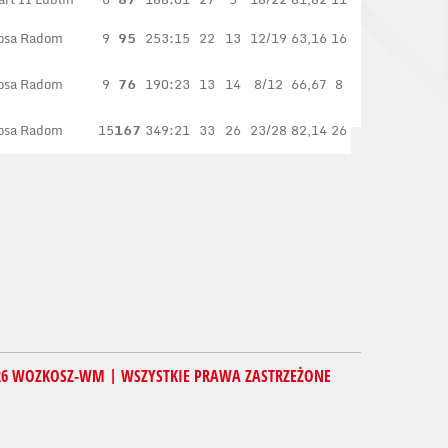
osa Radom
9
95
253:15
22
13
12/19
63,16
16
osa Radom
9
76
190:23
13
14
8/12
66,67
8
osa Radom
15
167
349:21
33
26
23/28
82,14
26
26 WOZKOSZ-WM | WSZYSTKIE PRAWA ZASTRZEŻONE