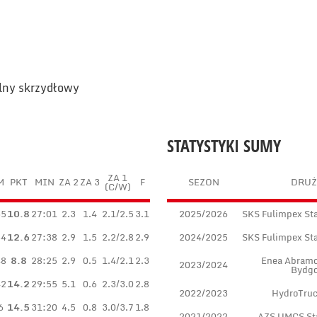
ilny skrzydłowy
STATYSTYKI SUMY
ZA 1
M
PKT
MIN
ZA 2
ZA 3
F
SEZON
DRUŻ
(C/W)
35
10.8
27:01
2.3
1.4
2.1/2.5
3.1
2025/2026
SKS Fulimpex St
34
12.6
27:38
2.9
1.5
2.2/2.8
2.9
2024/2025
SKS Fulimpex St
48
8.8
28:25
2.9
0.5
1.4/2.1
2.3
Enea Abramc
2023/2024
Bydgo
42
14.2
29:55
5.1
0.6
2.3/3.0
2.8
2022/2023
HydroTru
6
14.5
31:20
4.5
0.8
3.0/3.7
1.8
2021/2022
AZS UMCS Sta