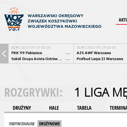
AKT
2LM
| 2026-09-19 00:00
2LM
| 2026-09-19 00:00
PKK 99 Pabianice
AZS AWF Warszawa
---
Sokół Grupa Avista Ostrów Maz.
Profbud Legia II Warszawa
---
ROZGRYWKI:
1 LIGA M
DRUŻYNY
HALE
TABELA
TERMINA
INDYWIDUALNE
DRUŻYNOWE