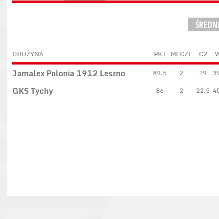
ŚREDN
DRUŻYNA
PKT
MECZE
C2
Jamalex Polonia 1912 Leszno
89.5
2
19
3
GKS Tychy
86
2
22.5
4