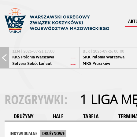
AKT
1LM
| 2026-09-21 19:00
BLK
| 2026-09-26 00:00
KKS Polonia Warszawa
SKK Polonia Warszawa
---
Solvera Sokół Łańcut
MKS Pruszków
---
ROZGRYWKI:
1 LIGA M
DRUŻYNY
HALE
TABELA
TERMINA
INDYWIDUALNE
DRUŻYNOWE