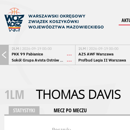
AKT
2LM
| 2026-09-19 00:00
2LM
| 2026-09-19 00:00
PKK 99 Pabianice
AZS AWF Warszawa
---
Sokół Grupa Avista Ostrów Maz.
Profbud Legia II Warszawa
---
1LM
THOMAS DAVIS
STATYSTYKI
MECZ PO MECZU
Rocznik: