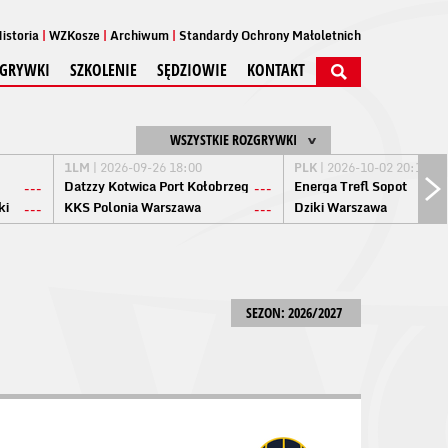
istoria
WZKosze
Archiwum
Standardy Ochrony Małoletnich
GRYWKI
SZKOLENIE
SĘDZIOWIE
KONTAKT
WSZYSTKIE ROZGRYWKI
1LM
| 2026-09-26 18:00
PLK
| 2026-10-02 20:15
Datzzy Kotwica Port Kołobrzeg
Energa Trefl Sopot
---
---
ki
KKS Polonia Warszawa
Dziki Warszawa
---
---
SEZON: 2026/2027