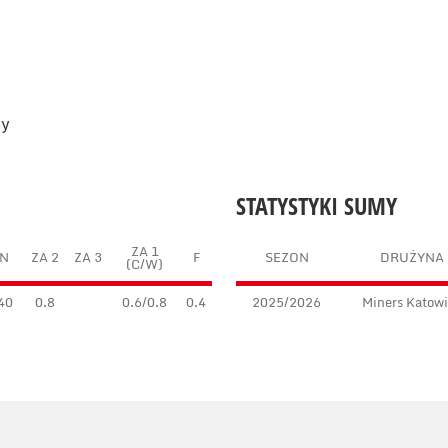
cy
STATYSTYKI SUMY
ZA 1
N
ZA 2
ZA 3
F
SEZON
DRUŻYNA
(C/W)
40
0.8
0.6/0.8
0.4
2025/2026
Miners Katow