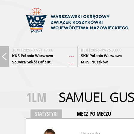
1LM
| 2026-09-21 19:00
BLK
| 2026-09-26 00:00
KKS Polonia Warszawa
SKK Polonia Warszawa
---
Solvera Sokół Łańcut
MKS Pruszków
---
1LM
SAMUEL GUS
STATYSTYKI
MECZ PO MECZU
Rocznik: