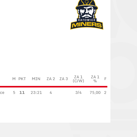
ZA 1
ZA 1
M
PKT
MIN
ZA 2
ZA 3
F
(C/W)
%
ice
5
11
23:21
4
3/4
75,00
2