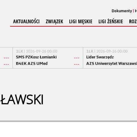
Dokumenty
H
AKTUALNOŚCI
ZWIĄZEK
LIGI MĘSKIE
LIGI ŻEŃSKIE
ROZ
1LK
| 2026-09-26 00:00
1LK
| 2026-09-26 00:00
SMS PZKosz Łomianki
Lider Swarzędz
---
---
B4EK AZS UMed
AZS Uniwersytet Warszaws
---
---
ŁAWSKI