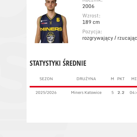
2006
Wzrost:
189 cm
Pozycja:
rozgrywający / rzucają
STATYSTYKI ŚREDNIE
SEZON
DRUŻYNA
M
PKT
MI
2025/2026
Miners Katowice
5
2.2
04: