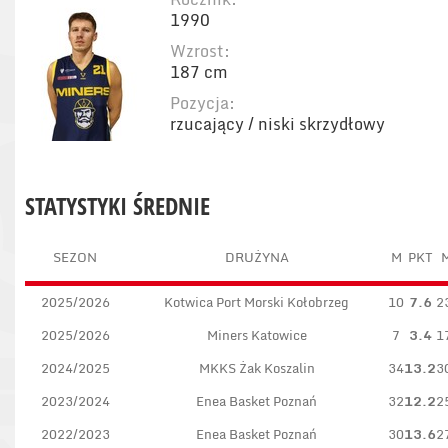
1990
Wzrost:
187 cm
Pozycja:
rzucający / niski skrzydłowy
STATYSTYKI ŚREDNIE
SEZON
DRUŻYNA
M
PKT
2025/2026
Kotwica Port Morski Kołobrzeg
10
7.6
2
2025/2026
Miners Katowice
7
3.4
1
2024/2025
MKKS Żak Koszalin
34
13.2
3
2023/2024
Enea Basket Poznań
32
12.2
2
2022/2023
Enea Basket Poznań
30
13.6
2