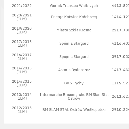
2021/2022
Górnik Trans.eu Wałbrzych
44
13.8
2
2020/2021
Energa Kotwica Kołobrzeg
14
14.1
2
(1LM)
2019/2020
Miasto Szkła Krosno
22
17.7
3
(1LM)
2017/2018
Spójnia Stargard
41
16.4
3
(1LM)
2016/2017
Spójnia Stargard
39
17.0
3
(1LM)
2014/2015
Astoria Bydgoszcz
14
17.4
3
(1LM)
2014/2015
GKS Tychy
11
12.5
2
(1LM)
2013/2014
Intermarche Bricomarche BM SlamStal
26
11.6
2
(1LM)
Ostrów
2012/2013
BM SLAM STAL Ostrów Wielkopolski
29
10.2
2
(1LM)