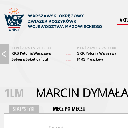
AKT
1LM
| 2026-09-21 19:00
BLK
| 2026-09-26 00:00
KKS Polonia Warszawa
SKK Polonia Warszawa
---
Solvera Sokół Łańcut
MKS Pruszków
---
1LM
MARCIN DYMAŁA
STATYSTYKI
MECZ PO MECZU
Rocznik: