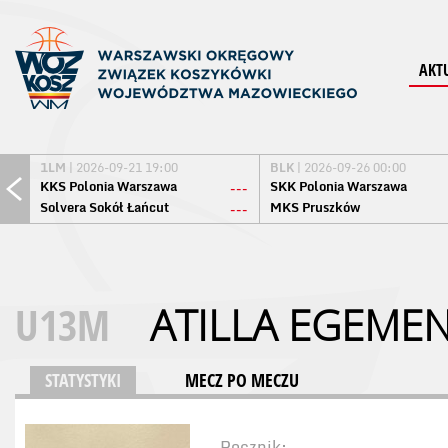
AKT
1LM
| 2026-09-21 19:00
BLK
| 2026-09-26 00:00
KKS Polonia Warszawa
SKK Polonia Warszawa
---
Solvera Sokół Łańcut
MKS Pruszków
---
U13M
ATILLA EGEME
STATYSTYKI
MECZ PO MECZU
Rocznik: