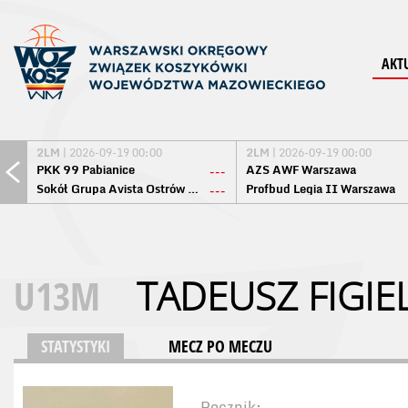
AKT
2LM
| 2026-09-19 00:00
2LM
| 2026-09-19 00:00
PKK 99 Pabianice
AZS AWF Warszawa
---
Sokół Grupa Avista Ostrów Maz.
Profbud Legia II Warszawa
---
U13M
TADEUSZ FIGIE
STATYSTYKI
MECZ PO MECZU
Rocznik: