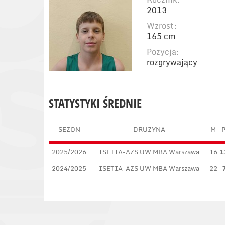
2013
Wzrost:
165 cm
Pozycja:
rozgrywający
STATYSTYKI ŚREDNIE
SEZON
DRUŻYNA
M
2025/2026
ISETIA-AZS UW MBA Warszawa
16
1
2024/2025
ISETIA-AZS UW MBA Warszawa
22