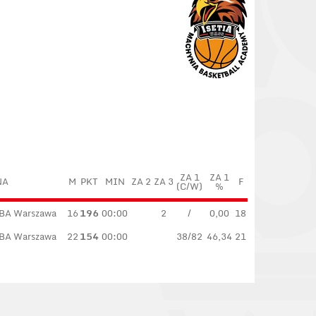
ZA 1
ZA 1
NA
M
PKT
MIN
ZA 2
ZA 3
F
(C/W)
%
BA Warszawa
16
196
00:00
2
/
0,00
18
BA Warszawa
22
154
00:00
38/82
46,34
21