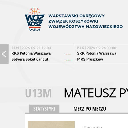
1LM
| 2026-09-21 19:00
BLK
| 2026-09-26 00:00
KKS Polonia Warszawa
SKK Polonia Warszawa
---
Solvera Sokół Łańcut
MKS Pruszków
---
U13M
MATEUSZ P
STATYSTYKI
MECZ PO MECZU
Rocznik: