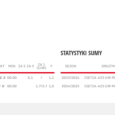
STATYSTYKI SUMY
ZA 1
PKT
MIN
ZA 2
ZA 3
F
SEZON
DRUŻY
(C/W)
2.3
00:00
0.1
/
1.1
2025/2026
ISETIA-AZS UW M
7.0
00:00
1.7/3.7
1.0
2024/2025
ISETIA-AZS UW M