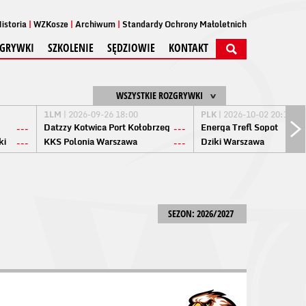
istoria
WZKosze
Archiwum
Standardy Ochrony Małoletnich
GRYWKI
SZKOLENIE
SĘDZIOWIE
KONTAKT
WSZYSTKIE ROZGRYWKI
1LM
| 2026-09-26 18:00
PLK
| 2026-10-02 20:15
Datzzy Kotwica Port Kołobrzeg
Energa Trefl Sopot
---
---
ki
KKS Polonia Warszawa
Dziki Warszawa
---
---
SEZON: 2026/2027