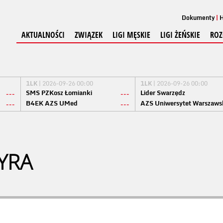
Dokumenty
H
AKTUALNOŚCI
ZWIĄZEK
LIGI MĘSKIE
LIGI ŻEŃSKIE
ROZ
1LK
| 2026-09-26 00:00
1LK
| 2026-09-26 00:00
SMS PZKosz Łomianki
Lider Swarzędz
---
---
B4EK AZS UMed
AZS Uniwersytet Warszaws
---
---
YRA