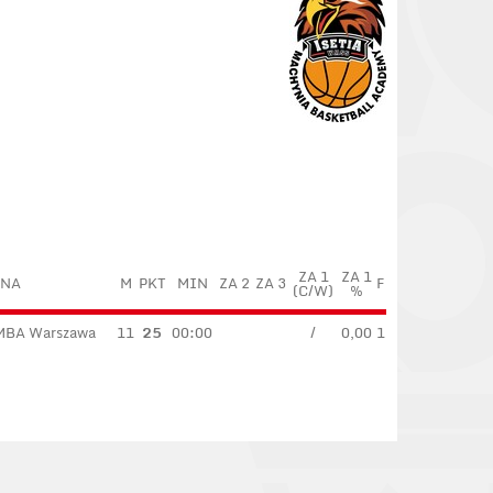
ZA 1
ZA 1
YNA
M
PKT
MIN
ZA 2
ZA 3
F
(C/W)
%
MBA Warszawa
11
25
00:00
/
0,00
1