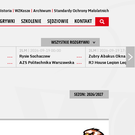
istoria
WZKosze
Archiwum
Standardy Ochrony Małoletnich
GRYWKI
SZKOLENIE
SĘDZIOWIE
KONTAKT
WSZYSTKIE ROZGRYWKI
2LM
| 2026-09-19 00:00
2LM
| 2026-09-19 17:00
Rysie Sochaczew
Żubry Abakus Okna Biał
---
---
AZS Politechnika Warszawska
RJ House Legion Legion
---
---
SEZON: 2026/2027