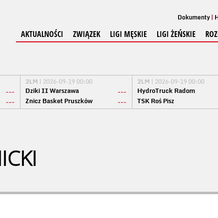
Dokumenty
H
AKTUALNOŚCI
ZWIĄZEK
LIGI MĘSKIE
LIGI ŻEŃSKIE
ROZ
2LM
| 2026-09-19 00:00
2LM
| 2026-09-19 00:00
Dziki II Warszawa
HydroTruck Radom
---
---
Znicz Basket Pruszków
TSK Roś Pisz
---
---
ICKI