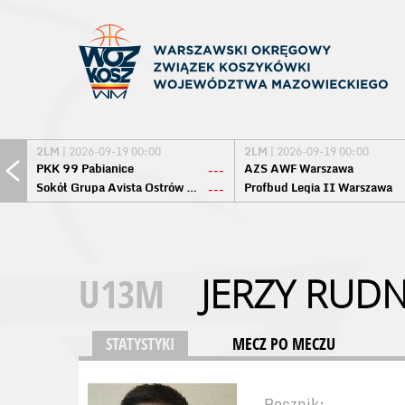
2LM
| 2026-09-19 00:00
2LM
| 2026-09-19 00:00
PKK 99 Pabianice
AZS AWF Warszawa
---
Sokół Grupa Avista Ostrów Maz.
Profbud Legia II Warszawa
---
U13M
JERZY RUDN
STATYSTYKI
MECZ PO MECZU
Rocznik: