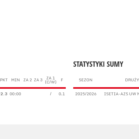
STATYSTYKI SUMY
ZA 1
PKT
MIN
ZA 2
ZA 3
F
SEZON
DRUŻ
(C/W)
2.3
00:00
/
0.1
2025/2026
ISETIA-AZS UW 