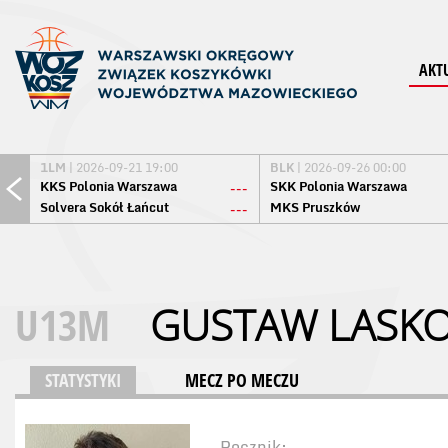
AKT
1LM
| 2026-09-21 19:00
BLK
| 2026-09-26 00:00
KKS Polonia Warszawa
SKK Polonia Warszawa
---
Solvera Sokół Łańcut
MKS Pruszków
---
U13M
GUSTAW LASK
STATYSTYKI
MECZ PO MECZU
Rocznik: