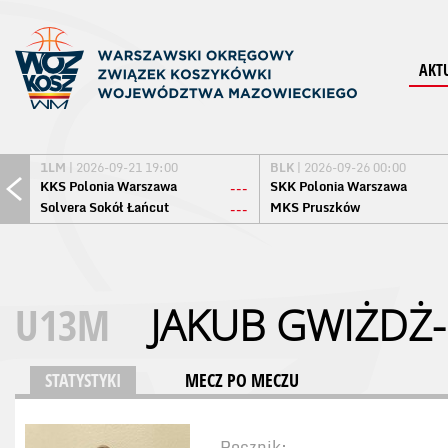
AKT
1LM
| 2026-09-21 19:00
BLK
| 2026-09-26 00:00
KKS Polonia Warszawa
SKK Polonia Warszawa
---
Solvera Sokół Łańcut
MKS Pruszków
---
U13M
JAKUB GWIŻDŻ-
STATYSTYKI
MECZ PO MECZU
Rocznik: