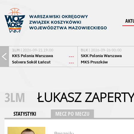
AKT
1LM
| 2026-09-21 19:00
BLK
| 2026-09-26 00:00
KKS Polonia Warszawa
SKK Polonia Warszawa
---
Solvera Sokół Łańcut
MKS Pruszków
---
3LM
ŁUKASZ ZAPERT
STATYSTYKI
MECZ PO MECZU
Rocznik: