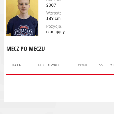
2007
Wzrost:
189 cm
Pozycja:
rzucający
MECZ PO MECZU
DATA
PRZECIWKO
WYNIK
S5
M