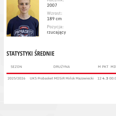
2007
Wzrost:
189 cm
Pozycja:
rzucający
STATYSTYKI ŚREDNIE
SEZON
DRUŻYNA
M
PKT
MI
2025/2026
UKS Probasket MOSiR Mińsk Mazowiecki
12
4.3
00: