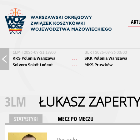
AKT
1LM
| 2026-09-21 19:00
BLK
| 2026-09-26 00:00
KKS Polonia Warszawa
SKK Polonia Warszawa
---
Solvera Sokół Łańcut
MKS Pruszków
---
3LM
ŁUKASZ ZAPERT
STATYSTYKI
MECZ PO MECZU
Rocznik: