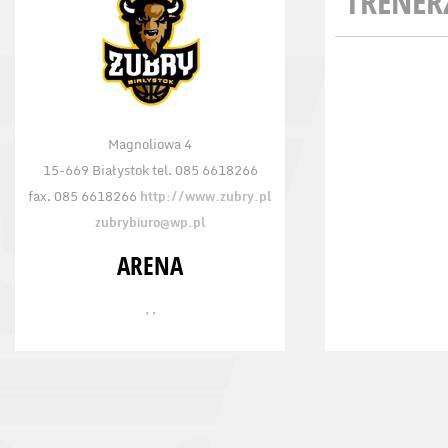
TRENER
Magnoliowa 4
15-669 Białystok tel. 085 6618266
fax. 085 6618266
http://www.zubry.pl
zubrybiuro@wp.pl
ARENA
, ,