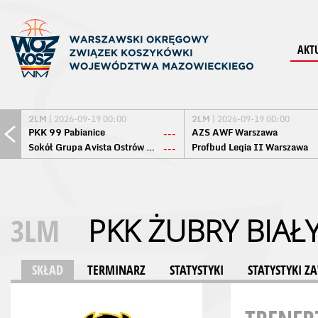
AKT
2LM
| 2026-09-19 00:00
2LM
| 2026-09-19 00:00
PKK 99 Pabianice
AZS AWF Warszawa
---
Sokół Grupa Avista Ostrów Maz.
Profbud Legia II Warszawa
---
3LM
PKK ŻUBRY BIAŁ
SKŁAD
TERMINARZ
STATYSTYKI
STATYSTYKI 