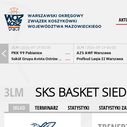
AKT
2LM
| 2026-09-19 00:00
2LM
| 2026-09-19 00:00
PKK 99 Pabianice
AZS AWF Warszawa
---
Sokół Grupa Avista Ostrów Maz.
Profbud Legia II Warszawa
---
3LM
SKS BASKET SIE
SKŁAD
TERMINARZ
STATYSTYKI
STATYSTYKI 