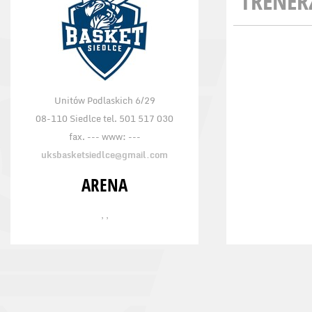
TRENER
Unitów Podlaskich 6/29
08-110 Siedlce tel. 501 517 030
fax. --- www: ---
uksbasketsiedlce@gmail.com
ARENA
, ,