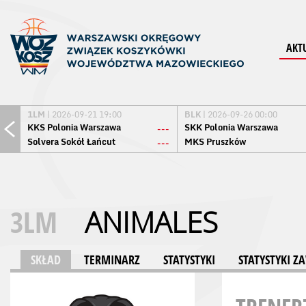
AKT
1LM
| 2026-09-21 19:00
BLK
| 2026-09-26 00:00
KKS Polonia Warszawa
SKK Polonia Warszawa
---
Solvera Sokół Łańcut
MKS Pruszków
---
3LM
ANIMALES
SKŁAD
TERMINARZ
STATYSTYKI
STATYSTYKI 