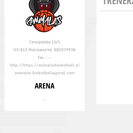
TRENER
Terespolska 15/5
03-813 Warszawa tel. 882079938
fax. ---
http://https://animalesbasketball.pl
animales.basketball@gmail.com
ARENA
, ,