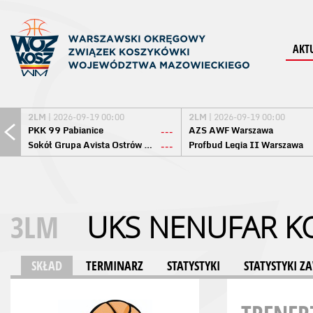
AKT
2LM
| 2026-09-19 00:00
2LM
| 2026-09-19 00:00
PKK 99 Pabianice
AZS AWF Warszawa
---
Sokół Grupa Avista Ostrów Maz.
Profbud Legia II Warszawa
---
3LM
UKS NENUFAR K
SKŁAD
TERMINARZ
STATYSTYKI
STATYSTYKI 