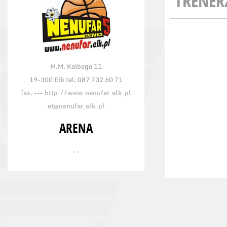
TRENER
M.M. Kolbego 11
19-300 Ełk tel. 087 732 60 71
fax. ---
http://www.nenufar.elk.pl
et@nenufar.elk.pl
ARENA
, ,