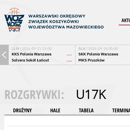
AKT
1LM
| 2026-09-21 19:00
BLK
| 2026-09-26 00:00
KKS Polonia Warszawa
SKK Polonia Warszawa
---
Solvera Sokół Łańcut
MKS Pruszków
---
ROZGRYWKI:
U17K
DRUŻYNY
HALE
TABELA
TERMINA