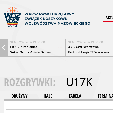
AKT
2LM
| 2026-09-19 00:00
2LM
| 2026-09-19 00:00
PKK 99 Pabianice
AZS AWF Warszawa
---
Sokół Grupa Avista Ostrów Maz.
Profbud Legia II Warszawa
---
ROZGRYWKI:
U17K
DRUŻYNY
HALE
TABELA
TERMINA