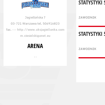
STATYSTYKI
Jagiellońska 7
ZAWODNIK
03-721 Warszawa tel. 506916823
fax. ---
http://www.uksjagiellonka.com
STATYSTYKI
m.ciesielski@onet.eu
ARENA
ZAWODNIK
, ,