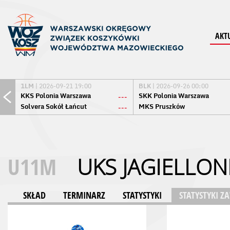
AKT
1LM
| 2026-09-21 19:00
BLK
| 2026-09-26 00:00
KKS Polonia Warszawa
SKK Polonia Warszawa
---
Solvera Sokół Łańcut
MKS Pruszków
---
U11M
UKS JAGIELLO
SKŁAD
TERMINARZ
STATYSTYKI
STATYSTYKI 