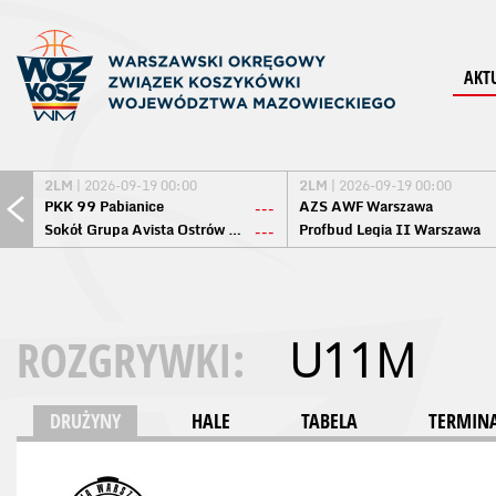
AKT
2LM
| 2026-09-19 00:00
2LM
| 2026-09-19 00:00
PKK 99 Pabianice
AZS AWF Warszawa
---
Sokół Grupa Avista Ostrów Maz.
Profbud Legia II Warszawa
---
ROZGRYWKI:
U11M
DRUŻYNY
HALE
TABELA
TERMINA