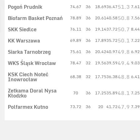
Pogoń Prudnik
51.3
74.67
36
18.69
36.47
7.61
Biofarm Basket Poznań
50.8
78.89
36
20.61
40.58
7.56
SKK Siedlce
50.7
76.11
36
19.14
37.72
8.44
KK Warszawa
50.1
69.89
36
17.89
35.72
7.22
Siarka Tarnobrzeg
49.8
75.61
36
20.42
40.97
6.92
WKS Śląsk Wrocław
49.4
78.47
32
19.56
39.59
9.03
KSK Ciech Noteć
48.8
68.38
32
17.75
36.38
6.41
Inowrocław
Zetkama Doral Nysa
48.1
70
36
17.25
35.89
7.25
Kłodzko
Polfarmex Kutno
47.9
73.72
36
20
41.72
7.39