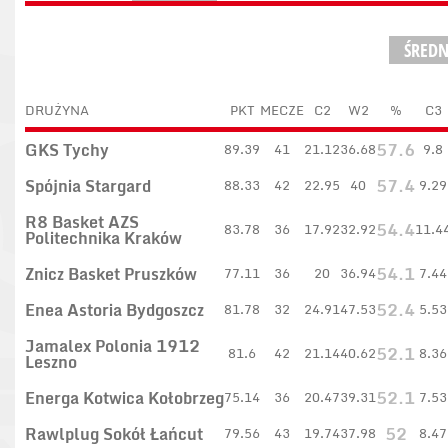
ŚRED
DRUŻYNA
PKT
MECZE
C2
W2
%
C3
GKS Tychy
57.6
89.39
41
21.12
36.68
9.8
Spójnia Stargard
57.4
88.33
42
22.95
40
9.29
R8 Basket AZS
54.4
83.78
36
17.92
32.92
11.4
Politechnika Kraków
Znicz Basket Pruszków
54.1
77.11
36
20
36.94
7.44
Enea Astoria Bydgoszcz
52.4
81.78
32
24.91
47.53
5.53
Jamalex Polonia 1912
52.1
81.6
42
21.14
40.62
8.36
Leszno
Energa Kotwica Kołobrzeg
52.1
75.14
36
20.47
39.31
7.53
Rawlplug Sokół Łańcut
52
79.56
43
19.74
37.98
8.47