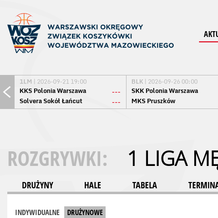
AKT
1LM
| 2026-09-21 19:00
BLK
| 2026-09-26 00:00
KKS Polonia Warszawa
SKK Polonia Warszawa
---
Solvera Sokół Łańcut
MKS Pruszków
---
ROZGRYWKI:
1 LIGA M
DRUŻYNY
HALE
TABELA
TERMINA
INDYWIDUALNE
DRUŻYNOWE