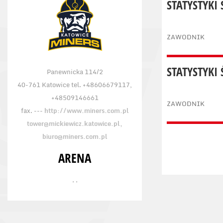
STATYSTYKI
ZAWODNIK
STATYSTYKI
Panewnicka 114/2
40-761 Katowice tel. +48606679117,
+48509146661
ZAWODNIK
fax. ---
http://www.miners.com.pl
tower@mickiewicz.katowice.pl,
biuro@miners.com.pl
ARENA
, ,