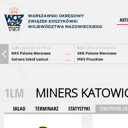
AKT
1LM
| 2026-09-21 19:00
BLK
| 2026-09-26 00:00
KKS Polonia Warszawa
SKK Polonia Warszawa
---
Solvera Sokół Łańcut
MKS Pruszków
---
1LM
MINERS KATOWI
SKŁAD
TERMINARZ
STATYSTYKI
STATYSTYKI 