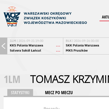
AKT
1LM
| 2026-09-21 19:00
BLK
| 2026-09-26 00:00
KKS Polonia Warszawa
SKK Polonia Warszawa
---
Solvera Sokół Łańcut
MKS Pruszków
---
1LM
TOMASZ KRZYMI
STATYSTYKI
MECZ PO MECZU
Rocznik: