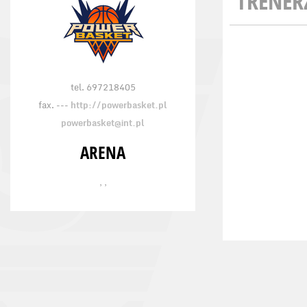
TRENER
tel. 697218405
fax. ---
http://powerbasket.pl
powerbasket@int.pl
ARENA
, ,