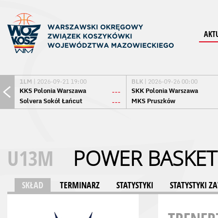
AKT
1LM
| 2026-09-21 19:00
BLK
| 2026-09-26 00:00
KKS Polonia Warszawa
SKK Polonia Warszawa
---
Solvera Sokół Łańcut
MKS Pruszków
---
U13M
POWER BASKET
SKŁAD
TERMINARZ
STATYSTYKI
STATYSTYKI 