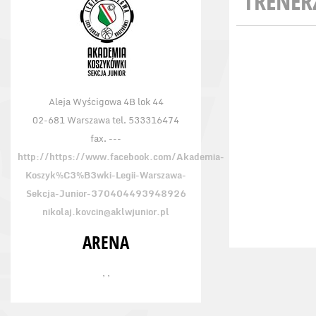
TRENER
Aleja Wyścigowa 4B lok 44
02-681 Warszawa tel. 533316474
fax. ---
http://https://www.facebook.com/Akademia-
Koszyk%C3%B3wki-Legii-Warszawa-
Sekcja-Junior-370404493948926
nikolaj.kovcin@aklwjunior.pl
ARENA
, ,