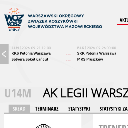
AKT
1LM
| 2026-09-21 19:00
BLK
| 2026-09-26 00:00
KKS Polonia Warszawa
SKK Polonia Warszawa
---
Solvera Sokół Łańcut
MKS Pruszków
---
U14M
AK LEGII WARS
SKŁAD
TERMINARZ
STATYSTYKI
STATYSTYKI 