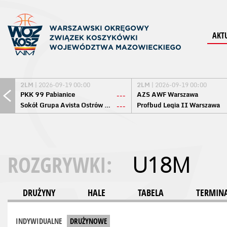
AKT
2LM
| 2026-09-19 00:00
2LM
| 2026-09-19 00:00
PKK 99 Pabianice
AZS AWF Warszawa
---
Sokół Grupa Avista Ostrów Maz.
Profbud Legia II Warszawa
---
ROZGRYWKI:
U18M
DRUŻYNY
HALE
TABELA
TERMINA
INDYWIDUALNE
DRUŻYNOWE