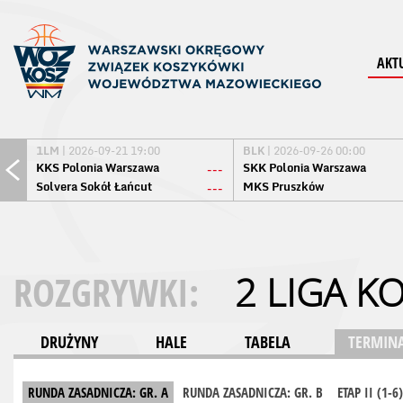
AKT
1LM
| 2026-09-21 19:00
BLK
| 2026-09-26 00:00
KKS Polonia Warszawa
SKK Polonia Warszawa
---
Solvera Sokół Łańcut
MKS Pruszków
---
ROZGRYWKI:
2 LIGA K
DRUŻYNY
HALE
TABELA
TERMINA
RUNDA ZASADNICZA: GR. A
RUNDA ZASADNICZA: GR. B
ETAP II (1-6)