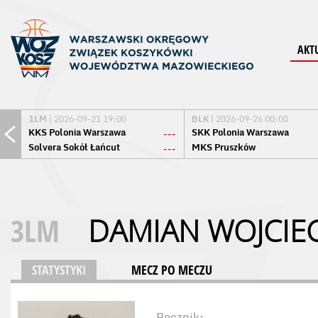
AKT
1LM
| 2026-09-21 19:00
BLK
| 2026-09-26 00:00
KKS Polonia Warszawa
SKK Polonia Warszawa
---
Solvera Sokół Łańcut
MKS Pruszków
---
3LM
DAMIAN WOJCIE
STATYSTYKI
MECZ PO MECZU
Rocznik: